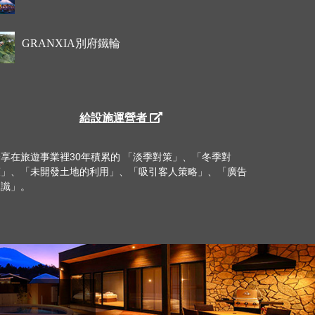
GRANXIA別府鐵輪
給設施運營者
分享在旅遊事業裡30年積累的 「淡季對策」、「冬季對
策」、「未開發土地的利用」、「吸引客人策略」、「廣告
知識」。