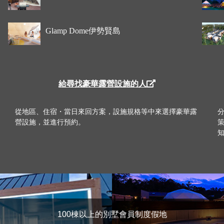
Glamp Dome伊勢賢島
給尋找豪華露營設施的人
從地區、住宿・當日來回方案，設施規格等中來選擇豪華露
營設施，並進行預約。
100棟以上的別墅會員制度假地