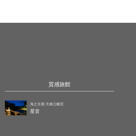
質感旅館
海之京都 天橋立離宮
星音