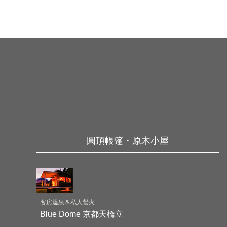
圓頂帳篷・原木小屋
客房溫泉＆私人營火
Blue Dome 京都天橋立