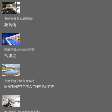
天然金溫泉＆3種浴池
花菖蒲
西班牙風格包棟式別墅
宮津港
京都天橋立懷舊度假村
MARINETOPIA THE SUITE
每日限定1組 大型豪華別墅