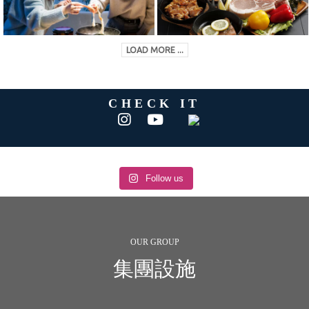
LOAD MORE ...
CHECK IT
Follow us
OUR GROUP
集團設施