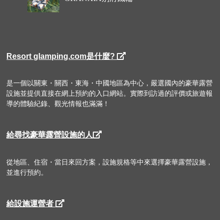
Resort glamping.com是什麼?
是一個以關東・關西・東海・中國地區為中心，嚴選國內的豪華露營
設施並提供直接在網上預約的入口網站。實際到訪過的評價或旅遊報
導的體驗紀錄、觀光情報也滿滿！
給尋找豪華露營設施的人
從地區、住宿・當日來回方案，設施規格等中來選擇豪華露營設施，
並進行預約。
給設施運營者