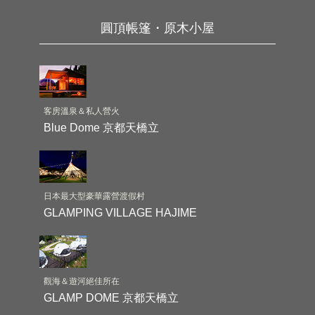
圓頂帳篷・原木小屋
客房溫泉＆私人營火
Blue Dome 京都天橋立
日本最大型豪華露營渡假村
GLAMPING VILLAGE HAJIME
觀海＆遊河絕佳所在
GLAMP DOME 京都天橋立