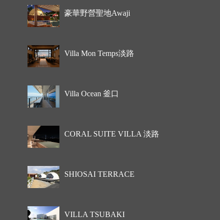
豪華野營聖地Awaji
Villa Mon Temps淡路
Villa Ocean 釜口
CORAL SUITE VILLA 淡路
SHIOSAI TERRACE
VILLA TSUBAKI