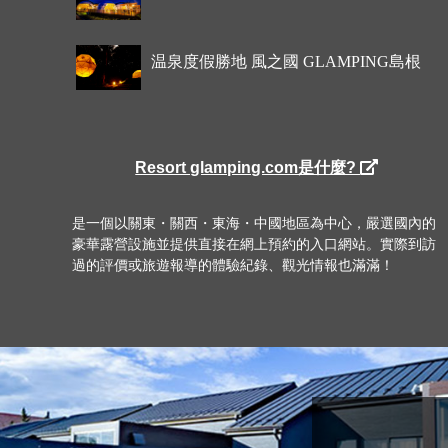
温泉度假勝地 風之國 GLAMPING島根
Resort glamping.com是什麼?
是一個以關東・關西・東海・中國地區為中心，嚴選國內的
豪華露營設施並提供直接在網上預約的入口網站。實際到訪
過的評價或旅遊報導的體驗紀錄、觀光情報也滿滿！