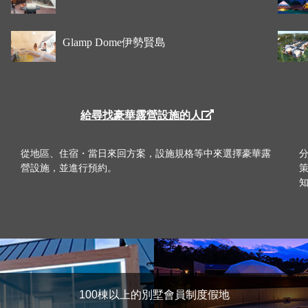
Glamp Dome伊勢賢島
給尋找豪華露營設施的人
從地區、住宿・當日來回方案，設施規格等中來選擇豪華露
營設施，並進行預約。
100棟以上的別墅會員制度假地