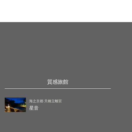
質感旅館
海之京都 天橋立離宮
星音