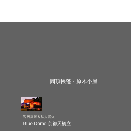
圓頂帳篷・原木小屋
客房溫泉＆私人營火
Blue Dome 京都天橋立