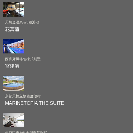
天然金溫泉＆3種浴池
花菖蒲
西班牙風格包棟式別墅
宮津港
京都天橋立懷舊度假村
MARINETOPIA THE SUITE
每日限定1組 大型豪華別墅