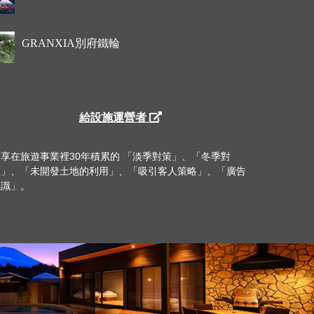
GRANXIA別府鐵輪
給設施運營者
分享在旅遊事業裡30年積累的 「淡季對策」、「冬季對
策」、「未開發土地的利用」、「吸引客人策略」、「廣告
知識」。