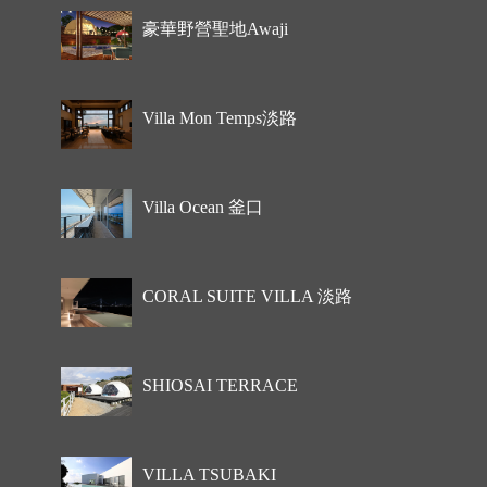
豪華野營聖地Awaji
Villa Mon Temps淡路
Villa Ocean 釜口
CORAL SUITE VILLA 淡路
SHIOSAI TERRACE
VILLA TSUBAKI