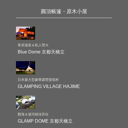
圓頂帳篷・原木小屋
客房溫泉＆私人營火
Blue Dome 京都天橋立
日本最大型豪華露營渡假村
GLAMPING VILLAGE HAJIME
觀海＆遊河絕佳所在
GLAMP DOME 京都天橋立