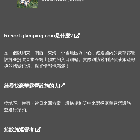
Resort glamping.com是什麼?
是一個以關東・關西・東海・中國地區為中心，嚴選國內的豪華露營
設施並提供直接在網上預約的入口網站。實際到訪過的評價或旅遊報
導的體驗紀錄、觀光情報也滿滿！
給尋找豪華露營設施的人
從地區、住宿・當日來回方案，設施規格等中來選擇豪華露營設施，
並進行預約。
給設施運營者