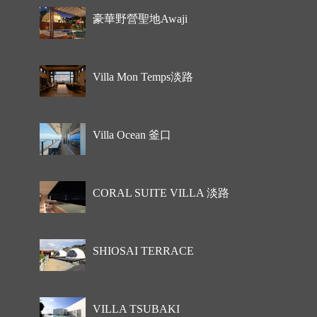
豪華野營聖地Awaji
Villa Mon Temps淡路
Villa Ocean 釜口
CORAL SUITE VILLA 淡路
SHIOSAI TERRACE
VILLA TSUBAKI