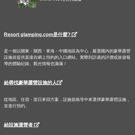
Resort glamping.com是什麼?
是一個以關東・關西・東海・中國地區為中心，嚴選國內的豪華露營
設施並提供直接在網上預約的入口網站。實際到訪過的評價或旅遊報
導的體驗紀錄、觀光情報也滿滿！
給尋找豪華露營設施的人
從地區、住宿・當日來回方案，設施規格等中來選擇豪華露營設施，
並進行預約。
給設施運營者