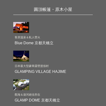
圓頂帳篷・原木小屋
客房溫泉＆私人營火
Blue Dome 京都天橋立
日本最大型豪華露營渡假村
GLAMPING VILLAGE HAJIME
觀海＆遊河絕佳所在
GLAMP DOME 京都天橋立