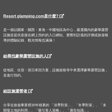
Resort glamping.com是什麼?
是一個以關東・關西・東海・中國地區為中心，嚴選國內的豪華露營
設施並提供直接在網上預約的入口網站。實際到訪過的評價或旅遊報
導的體驗紀錄、觀光情報也滿滿！
給尋找豪華露營設施的人
從地區、住宿・當日來回方案，設施規格等中來選擇豪華露營設施，
並進行預約。
給設施運營者
分享在旅遊事業裡30年積累的 「淡季對策」、「冬季對策」、「未
開發土地的利用」、「吸引客人策略」、「廣告知識」。