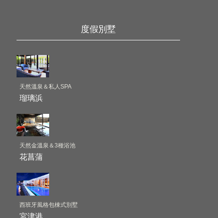
度假別墅
天然溫泉＆私人SPA
瑠璃浜
天然金溫泉＆3種浴池
花菖蒲
西班牙風格包棟式別墅
宮津港