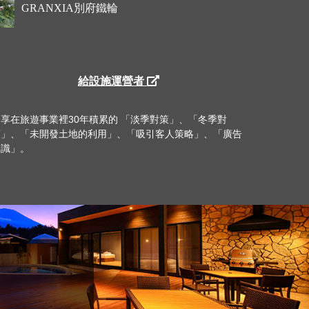
GRANXIA別府鐵輪
給設施運營者
分享在旅遊事業裡30年積累的 「淡季對策」、「冬季對
策」、「未開發土地的利用」、「吸引客人策略」、「廣告
知識」。