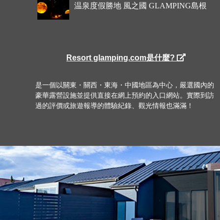
温泉度假勝地 風之國 GLAMPING島根
Resort glamping.com是什麼?
是一個以關東・關西・東海・中國地區為中心，嚴選國內的
豪華露營設施並提供直接在網上預約的入口網站。實際到訪
過的評價或旅遊報導的體驗紀錄、觀光情報也滿滿！