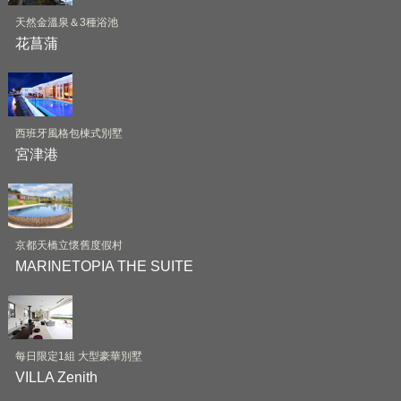
天然金溫泉＆3種浴池
花菖蒲
西班牙風格包棟式別墅
宮津港
京都天橋立懷舊度假村
MARINETOPIA THE SUITE
每日限定1組 大型豪華別墅
VILLA Zenith