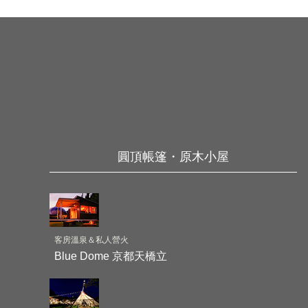
圓頂帳篷・原木小屋
客房溫泉＆私人營火
Blue Dome 京都天橋立