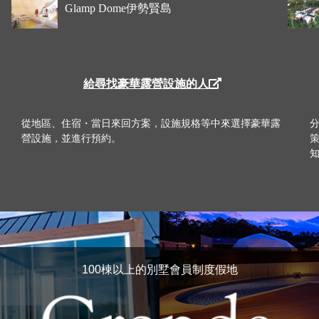
Glamp Dome伊勢賢島
給尋找豪華露營設施的人
從地區、住宿・當日來回方案，設施規格等中來選擇豪華露
營設施，並進行預約。
100棟以上的別墅會員制度假地