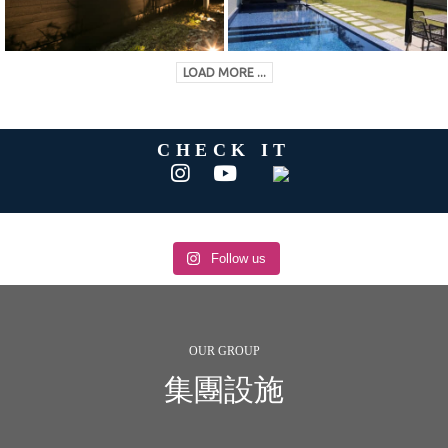
LOAD MORE ...
CHECK IT
Follow us
OUR GROUP
集團設施