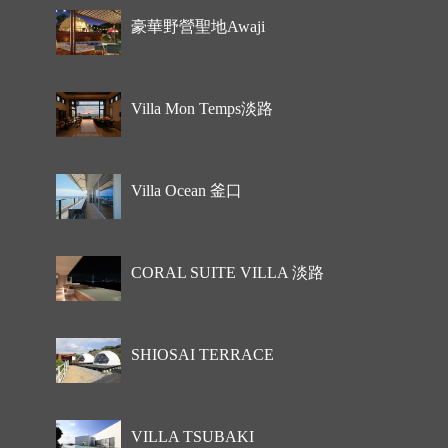
豪華野營聖地Awaji
Villa Mon Temps淡路
Villa Ocean 釜口
CORAL SUITE VILLA 淡路
SHIOSAI TERRACE
VILLA TSUBAKI