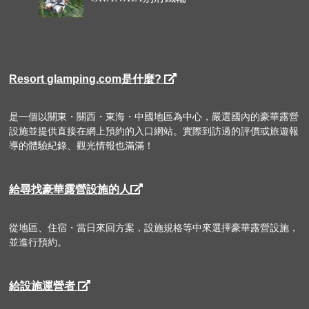
Resort glamping.com是什麼?
是一個以關東・關西・東海・中國地區為中心，嚴選國內的豪華露營
設施並提供直接在網上預約的入口網站。實際到訪過的評價或旅遊報
導的體驗紀錄、觀光情報也滿滿！
給尋找豪華露營設施的人
從地區、住宿・當日來回方案，設施規格等中來選擇豪華露營設施，
並進行預約。
給設施運營者