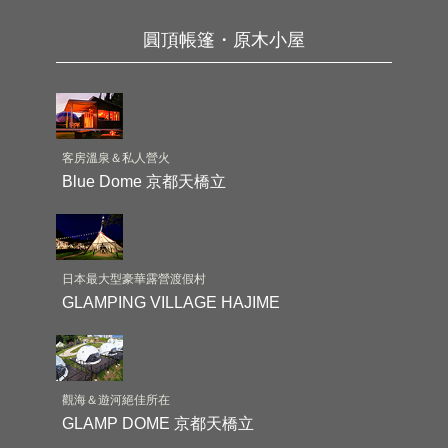
圓頂帳篷・原木小屋
客房溫泉＆私人營火
Blue Dome 京都天橋立
日本最大型豪華露營渡假村
GLAMPING VILLAGE HAJIME
觀海＆遊河絕佳所在
GLAMP DOME 京都天橋立