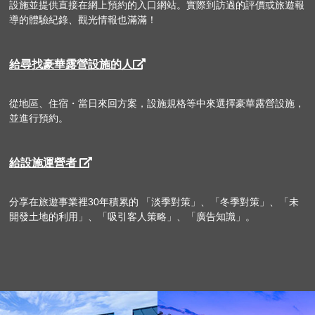
設施並提供直接在網上預約的入口網站。實際到訪過的評價或旅遊報
導的體驗紀錄、觀光情報也滿滿！
給尋找豪華露營設施的人
從地區、住宿・當日來回方案，設施規格等中來選擇豪華露營設施，
並進行預約。
給設施運營者
分享在旅遊事業裡30年積累的 「淡季對策」、「冬季對策」、「未
開發土地的利用」、「吸引客人策略」、「廣告知識」。