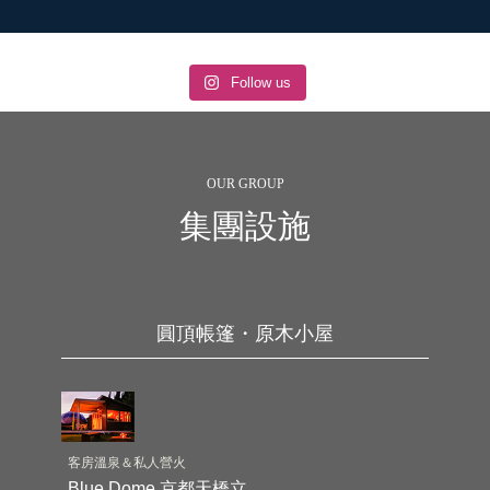
Follow us
OUR GROUP
集團設施
圓頂帳篷・原木小屋
客房溫泉＆私人營火
Blue Dome 京都天橋立