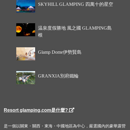
SKYHILL GLAMPING 四萬十的星空
温泉度假勝地 風之國 GLAMPING島
根
Glamp Dome伊勢賢島
GRANXIA別府鐵輪
Resort glamping.com是什麼?
是一個以關東・關西・東海・中國地區為中心，嚴選國內的豪華露營