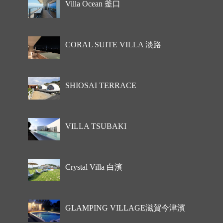
Villa Ocean 釜口
CORAL SUITE VILLA 淡路
SHIOSAI TERRACE
VILLA TSUBAKI
Crystal Villa 白濱
GLAMPING VILLAGE滋賀今津濱