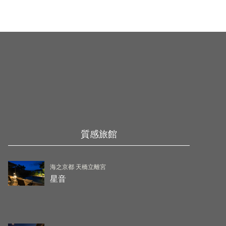
質感旅館
海之京都 天橋立離宮
星音