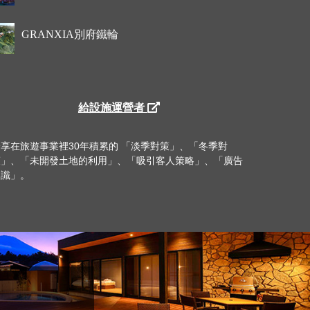
GRANXIA別府鐵輪
給設施運營者
分享在旅遊事業裡30年積累的 「淡季對策」、「冬季對
策」、「未開發土地的利用」、「吸引客人策略」、「廣告
知識」。