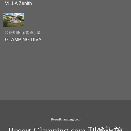
VILLA Zenith
和愛犬同住在海邊小屋
GLAMPING DIVA
ResortGlamping.com
Resort Glamping.com 刊登設施