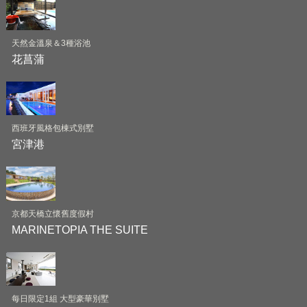
天然金溫泉＆3種浴池
花菖蒲
西班牙風格包棟式別墅
宮津港
京都天橋立懷舊度假村
MARINETOPIA THE SUITE
每日限定1組 大型豪華別墅