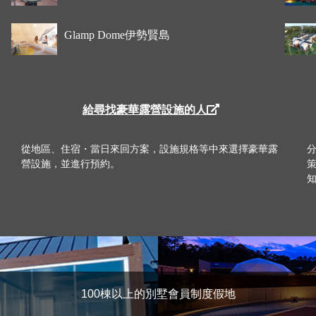
Glamp Dome伊勢賢島
給尋找豪華露營設施的人
從地區、住宿・當日來回方案，設施規格等中來選擇豪華露
營設施，並進行預約。
100棟以上的別墅會員制度假地