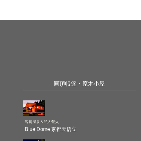
圓頂帳篷・原木小屋
客房溫泉＆私人營火
Blue Dome 京都天橋立