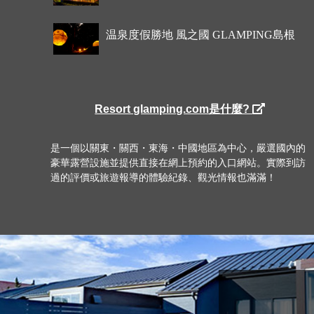
温泉度假勝地 風之國 GLAMPING島根
Resort glamping.com是什麼?
是一個以關東・關西・東海・中國地區為中心，嚴選國內的
豪華露營設施並提供直接在網上預約的入口網站。實際到訪
過的評價或旅遊報導的體驗紀錄、觀光情報也滿滿！